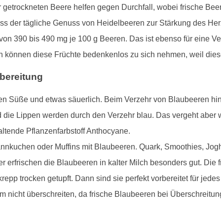
der getrockneten Beere helfen gegen Durchfall, wobei frische B
dass der tägliche Genuss von Heidelbeeren zur Stärkung des Her
t von 390 bis 490 mg je 100 g Beeren. Das ist ebenso für eine 
können diese Früchte bedenkenlos zu sich nehmen, weil diese
bereitung
den Süße und etwas säuerlich. Beim Verzehr von Blaubeeren hint
 die Lippen werden durch den Verzehr blau. Das vergeht aber wi
altende Pflanzenfarbstoff Anthocyane.
fannkuchen oder Muffins mit Blaubeeren. Quark, Smoothies, Jogh
erfrischen die Blaubeeren in kalter Milch besonders gut. Die
epp trocken getupft. Dann sind sie perfekt vorbereitet für jede
 nicht überschreiten, da frische Blaubeeren bei Überschreitu