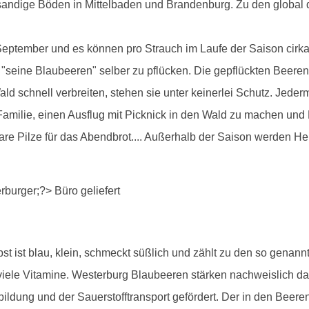
andige Böden in Mittelbaden und Brandenburg. Zu den global 
September und es können pro Strauch im Laufe der Saison cirka
h, "seine Blaubeeren" selber zu pflücken. Die gepflückten Bee
ld schnell verbreiten, stehen sie unter keinerlei Schutz. Jeder
e Familie, einen Ausflug mit Picknick in den Wald zu machen und
bare Pilze für das Abendbrot.... Außerhalb der Saison werden 
lbst ist blau, klein, schmeckt süßlich und zählt zu den so gena
d viele Vitamine. Westerburg Blaubeeren stärken nachweislich d
ldung und der Sauerstofftransport gefördert. Der in den Beeren 