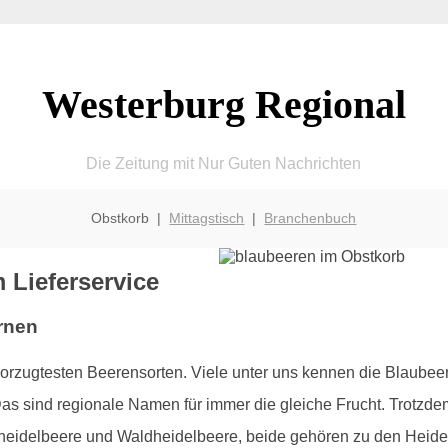
Westerburg Regional
Die Zeitung mit Nur Guten Nachrichten
Obstkorb |
Mittagstisch
|
Branchenbuch
 Lieferservice
rnen
orzugtesten Beerensorten. Viele unter uns kennen die Blaub
 sind regionale Namen für immer die gleiche Frucht. Trotzdem
urheidelbeere und Waldheidelbeere, beide gehören zu den Heid